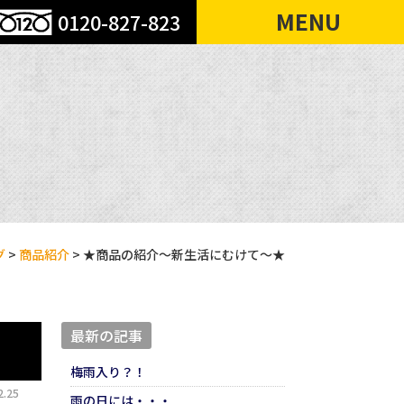
MENU
0120-827-823
グ
>
商品紹介
>
★商品の紹介～新生活にむけて～★
最新の記事
梅雨入り？！
.25
雨の日には・・・