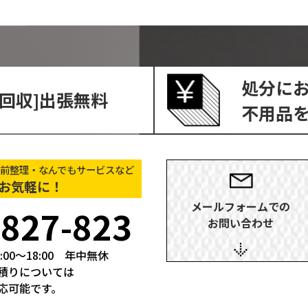
処分に
回収]出張無料
不⽤品
前整理・なんでもサービスなど
お気軽に！
メールフォームでの
-827-823
お問い合わせ
:00～18:00
年中無休
積りについては
応可能です。