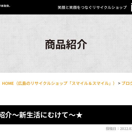
多数取扱。
笑顔と笑顔をつなぐリサイクルショップ
商品紹介
HOME
（広島のリサイクルショップ「スマイル＆スマイル」）
>
ブロ
紹介～新生活にむけて～★
投稿日：2022.02