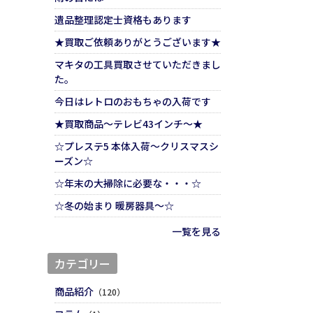
遺品整理認定士資格もあります
★買取ご依頼ありがとうございます★
マキタの工具買取させていただきまし
た。
今日はレトロのおもちゃの入荷です
★買取商品～テレビ43インチ～★
☆プレステ5 本体入荷～クリスマスシ
ーズン☆
☆年末の大掃除に必要な・・・☆
☆冬の始まり 暖房器具～☆
一覧を見る
カテゴリー
商品紹介
（120）