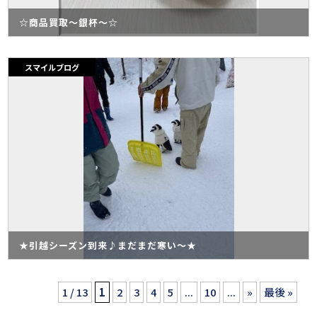
☆商品買取～銀杯～☆
スマイルブログ
★引越シーズン到来♪まだまだ寒い～★
1 / 13
1
2
3
4
5
...
10
...
»
最後 »