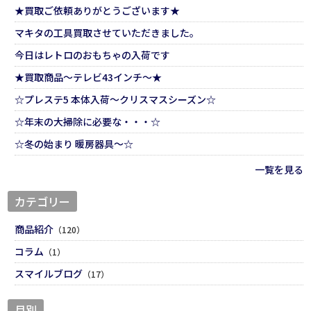
★買取ご依頼ありがとうございます★
マキタの工具買取させていただきました。
今日はレトロのおもちゃの入荷です
★買取商品～テレビ43インチ～★
☆プレステ5 本体入荷～クリスマスシーズン☆
☆年末の大掃除に必要な・・・☆
☆冬の始まり 暖房器具～☆
一覧を見る
カテゴリー
商品紹介
（120）
コラム
（1）
スマイルブログ
（17）
月別