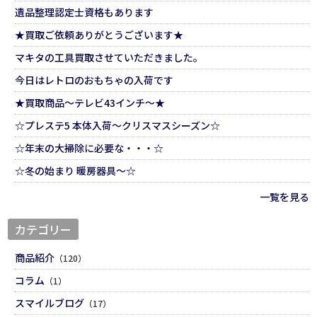
遺品整理認定士資格もあります
★買取ご依頼ありがとうございます★
マキタの工具買取させていただきました。
今日はレトロのおもちゃの入荷です
★買取商品～テレビ43インチ～★
☆プレステ5 本体入荷～クリスマスシーズン☆
☆年末の大掃除に必要な・・・☆
☆冬の始まり 暖房器具～☆
一覧を見る
カテゴリー
商品紹介
（120）
コラム
（1）
スマイルブログ
（17）